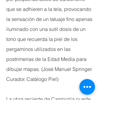
que se adhieren a la tela, provocando
la sensación de un tatuaje fino apenas
iluminado con una sutil dosis de un
tono que recuerda la piel de los
pergaminos utilizados en las
postrimerías de la Edad Media para
dibujar mapas. (José Manuel Springer.
Curador. Catálogo Piel)
La obra reciente de Campiglia puede
interpretarse como una exploración
del acto de dibujar; el trazo, ya sea el
acto lúdico infantil o el esquema
técnico, constituye tanto una manera